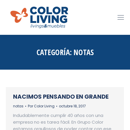
CATEGORÍA:
NOTAS
NACIMOS PENSANDO EN GRANDE
notas
Por
Color Living
octubre 18, 2017
Indudablemente cumplir 40 años con una
empresa no es tarea fácil. En Grupo Color
estamos orgullosos de poder contar con ese