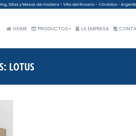
iving, Sillas y Mesas de madera - Villa del Rosario - Córdoba - Argent
HOME
PRODUCTOS
LA EMPRESA
CONT
HOME
PRODUCTOS
LA EMPRESA
CONT
S:
LOTUS