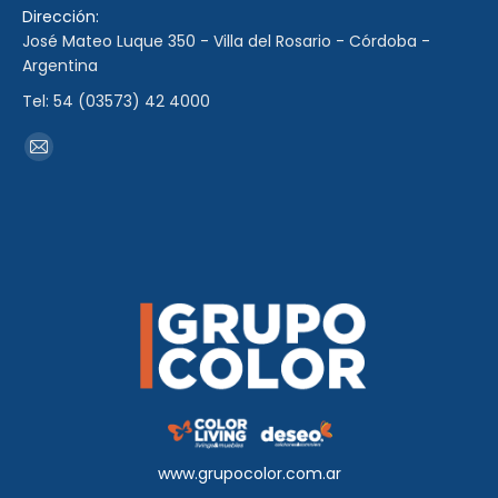
Dirección:
José Mateo Luque 350 - Villa del Rosario - Córdoba -
Argentina
Tel: 54 (03573) 42 4000
Encuéntranos en:
Mail
page
opens
in
new
window
www.grupocolor.com.ar