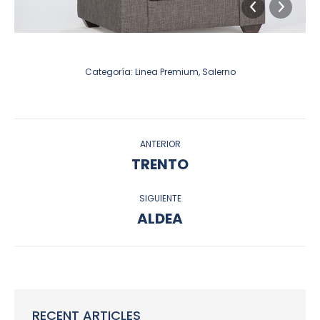
Categoría:
Linea Premium
,
Salerno
NAVEGACIÓN
ANTERIOR
ENTRE
TRENTO
Álbum
anterior:
ÁLBUMES
SIGUIENTE
ALDEA
Álbum
siguiente:
RECENT ARTICLES