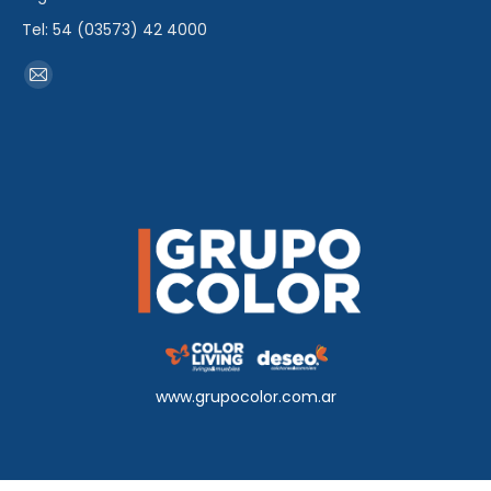
Tel: 54 (03573) 42 4000
Encuéntranos en:
Mail
page
opens
in
new
window
www.grupocolor.com.ar