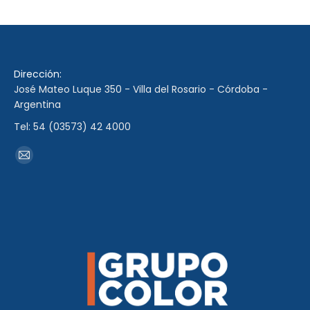
Dirección:
José Mateo Luque 350 - Villa del Rosario - Córdoba -
Argentina
Tel: 54 (03573) 42 4000
Encuéntranos en:
Mail
page
opens
in
new
window