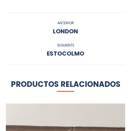
Facebook
WhatsApp
Twitter
LinkedIn
Pinterest
NAVEGACIÓN
ANTERIOR
ENTRE
LONDON
Proyecto
anterior
PROYECTOS
SIGUIENTE
ESTOCOLMO
Proyecto
siguiente
PRODUCTOS RELACIONADOS